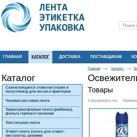
ГЛАВНАЯ
КАТАЛОГ
ДОСТАВКА
ПОСТАВЩИКАМ
КО
Главная
Каталог
Б
Каталог
Освежител
Самоклеящиеся этикетки (термо и
Товары
полуглянец) для весов и принтеров
Чековая кассовая лента
Сортировать по:
Наимен
Термотрансферная лента (риббоны),
фольга горячего тиснения
Текстильная лента
Этикет-лента (лента для этикет-
пистолета), ценники