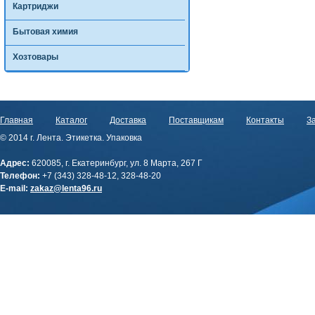
Картриджи
Бытовая химия
Хозтовары
Главная
Каталог
Доставка
Поставщикам
Контакты
За
© 2014 г. Лента. Этикетка. Упаковка
Адрес:
620085, г. Екатеринбург, ул. 8 Марта, 267 Г
Телефон:
+7 (343) 328-48-12, 328-48-20
E-mail:
zakaz@lenta96.ru