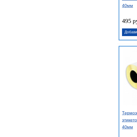
40мм
495 р
Добави
Термоэ
этикето
40мм