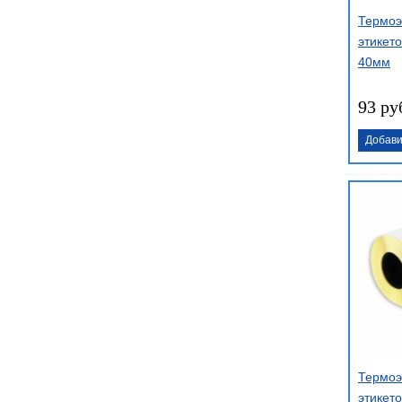
Термоэ
этикето
40мм
93 ру
Добави
Термоэ
этикето