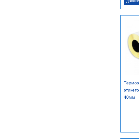
Добави
Термоэ
этикето
40мм