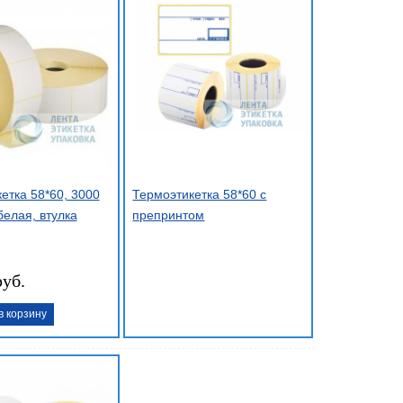
етка 58*60, 3000
Термоэтикетка 58*60 с
белая, втулка
препринтом
руб.
в корзину