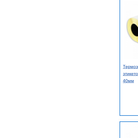
Термоэ
этикето
40мм