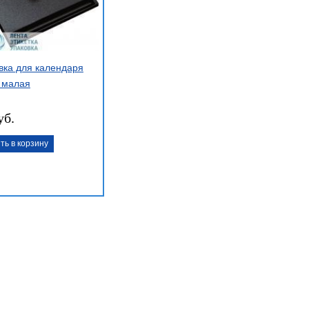
вка для календаря
 малая
уб.
ть в корзину