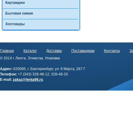
Картриджи
Бытовая химия
Хозтовары
Главная
Каталог
Доставка
Поставщикам
Контакты
За
© 2014 г. Лента. Этикетка. Упаковка
Адрес:
620085, г. Екатеринбург, ул. 8 Марта, 267 Г
Телефон:
+7 (343) 328-48-12, 328-48-20
E-mail:
zakaz@lenta96.ru