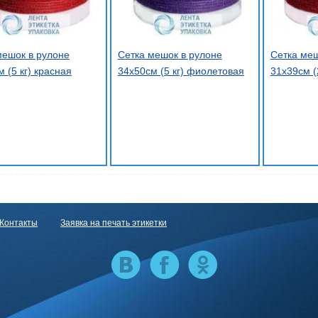
мешок в рулоне
Сетка мешок в рулоне
Сетка меш
 (5 кг) красная
34х50см (5 кг) фиолетовая
31х39см (
Контакты
Заявка на печать этикетки