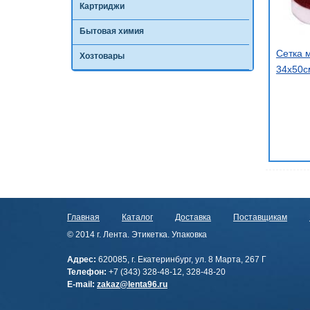
Картриджи
Бытовая химия
Сетка 
Хозтовары
34х50см
Главная
Каталог
Доставка
Поставщикам
© 2014 г. Лента. Этикетка. Упаковка
Адрес:
620085, г. Екатеринбург, ул. 8 Марта, 267 Г
Телефон:
+7 (343) 328-48-12, 328-48-20
E-mail:
zakaz@lenta96.ru