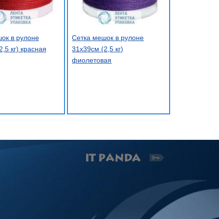
ок в рулоне
Сетка мешок в рулоне
2,5 кг) красная
31х39см (2,5 кг)
фиолетовая