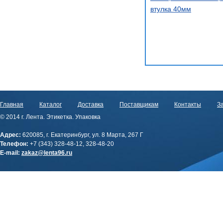
втулка 40мм
Главная
Каталог
Доставка
Поставщикам
Контакты
За
© 2014 г. Лента. Этикетка. Упаковка
Адрес:
620085, г. Екатеринбург, ул. 8 Марта, 267 Г
Телефон:
+7 (343) 328-48-12, 328-48-20
E-mail:
zakaz@lenta96.ru