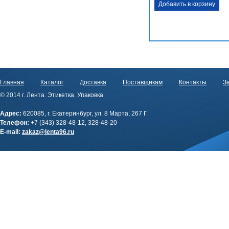
Добавить в корзину
Главная
Каталог
Доставка
Поставщикам
Контакты
За
© 2014 г. Лента. Этикетка. Упаковка
Адрес:
620085, г. Екатеринбург, ул. 8 Марта, 267 Г
Телефон:
+7 (343) 328-48-12, 328-48-20
E-mail:
zakaz@lenta96.ru