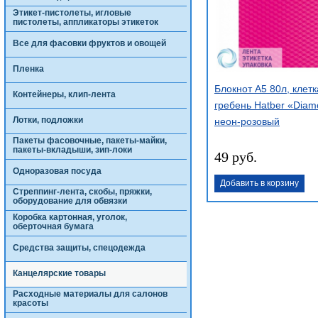
Этикет-пистолеты, игловые
пистолеты, аппликаторы этикеток
Все для фасовки фруктов и овощей
Пленка
Блокнот А5 80л, клетк
Контейнеры, клип-лента
гребень Hatber «Dia
Лотки, подложки
неон-розовый
Пакеты фасовочные, пакеты-майки,
пакеты-вкладыши, зип-локи
49 руб.
Одноразовая посуда
Добавить в корзину
Стреппинг-лента, скобы, пряжки,
оборудование для обвязки
Коробка картонная, уголок,
оберточная бумага
Средства защиты, спецодежда
Канцелярские товары
Расходные материалы для салонов
красоты