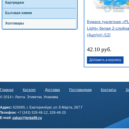
Картриджи
Бытовая химия
Бумага туалетная «
Хозтовары
Light» белая 2-слойн
(4шт/уп) /12/
42.10 руб.
Добавить в корзину
Главная
Каталог
Доставка
Поставщикам
Контакты
За
© 2014 г. Лента. Этикетка. Упаковка
Адрес:
620085, г. Екатеринбург, ул. 8 Марта, 267 Г
Телефон:
+7 (343) 328-48-12, 328-48-20
E-mail:
zakaz@lenta96.ru