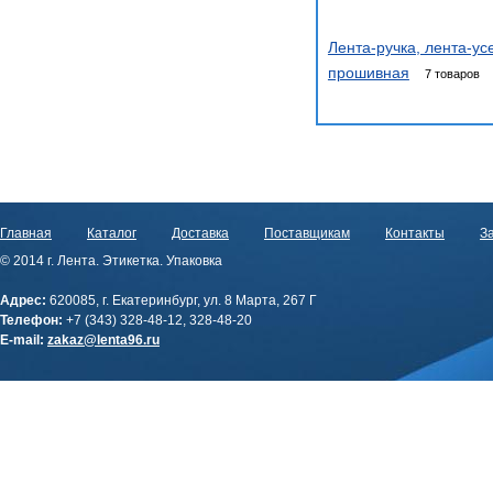
Лента-ручка, лента-ус
прошивная
7 товаров
Главная
Каталог
Доставка
Поставщикам
Контакты
За
© 2014 г. Лента. Этикетка. Упаковка
Адрес:
620085, г. Екатеринбург, ул. 8 Марта, 267 Г
Телефон:
+7 (343) 328-48-12, 328-48-20
E-mail:
zakaz@lenta96.ru