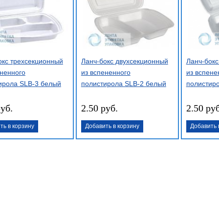
окс трехсекционный
Ланч-бокс двухсекционный
Ланч-бок
ененного
из вспененного
из вспене
ирола SLB-3 белый
полистирола SLB-2 белый
полистир
руб.
2.50 руб.
2.50 руб
ть в корзину
Добавить в корзину
Добавить 