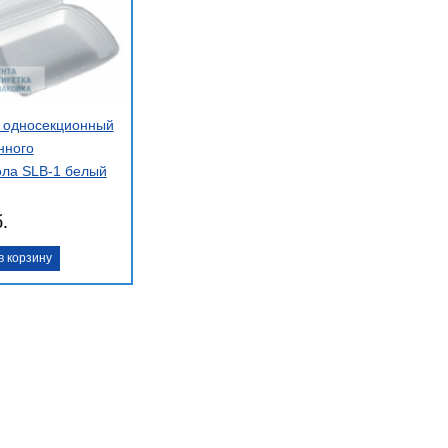
с односекционный
нного
ола SLB-1 белый
.
в корзину