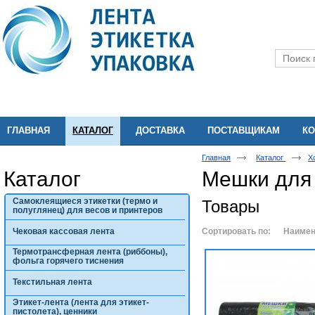
ГЛАВНАЯ
КАТАЛОГ
ДОСТАВКА
ПОСТАВЩИКАМ
КО
Главная
Каталог
Х
Каталог
Мешки для
Самоклеящиеся этикетки (термо и
Товары
полуглянец) для весов и принтеров
Чековая кассовая лента
Сортировать по:
Наимен
Термотрансферная лента (риббоны),
фольга горячего тиснения
Текстильная лента
Этикет-лента (лента для этикет-
пистолета), ценники