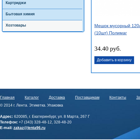
Картриджи
Бытовая химия
Хозтовары
Мешок мусорный 120
(10шт) Полимаг
34.40 руб.
Добавить в корзину
Главная
Каталог
Доставка
Поставщикам
Контакты
За
© 2014 г. Лента. Этикетка. Упаковка
Адрес:
620085, г. Екатеринбург, ул. 8 Марта, 267 Г
Телефон:
+7 (343) 328-48-12, 328-48-20
E-mail:
zakaz@lenta96.ru