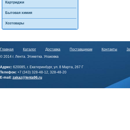
Картриджи
Бытовая химия
Хозтовары
Главная
Каталог
Доставка
Поставщикам
Контакты
За
© 2014 г. Лента. Этикетка. Упаковка
Адрес:
620085, г. Екатеринбург, ул. 8 Марта, 267 Г
Телефон:
+7 (343) 328-48-12, 328-48-20
E-mail:
zakaz@lenta96.ru