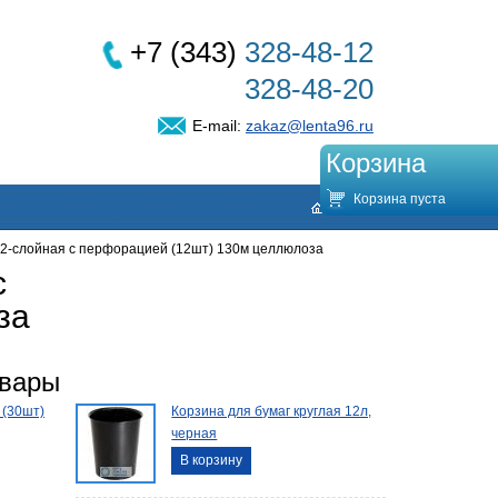
+7 (343)
328-48-12
328-48-20
E-mail:
zakaz@lenta96.ru
Корзина
Корзина пуста
 2-слойная с перфорацией (12шт) 130м целлюлоза
с
за
овары
 (30шт)
Корзина для бумаг круглая 12л,
черная
В корзину