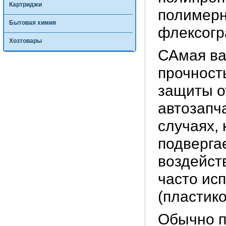
Картриджи
полимерн
Бытовая химия
флексогр
Хозтовары
САмая ва
прочность
защиты о
автозапча
случаях,
подверга
воздейст
часто ис
(пластик
Обычно п