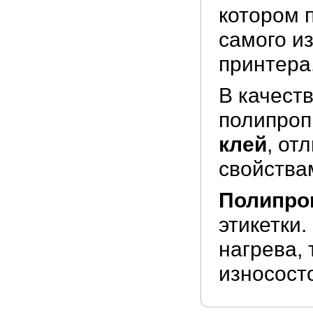
котором 
самого и
принтера
В качест
полипроп
клей
, от
свойства
Полипро
этикетки.
нагрева,
износост