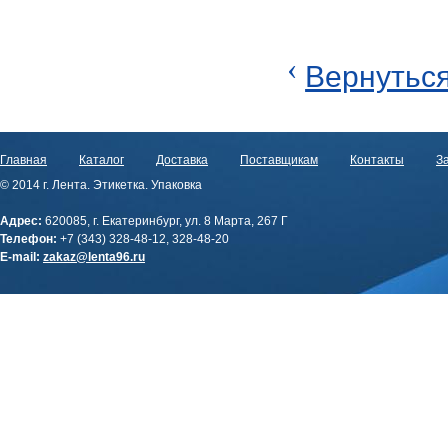
‹
Вернуться
Главная
Каталог
Доставка
Поставщикам
Контакты
За
© 2014 г. Лента. Этикетка. Упаковка
Адрес:
620085, г. Екатеринбург, ул. 8 Марта, 267 Г
Телефон:
+7 (343) 328-48-12, 328-48-20
E-mail:
zakaz@lenta96.ru