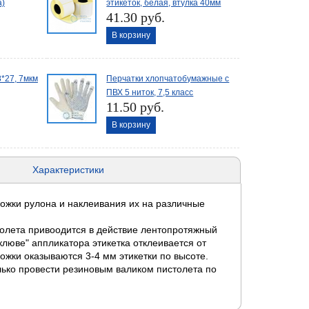
а)
этикеток, белая, втулка 40мм
41.30 руб.
В корзину
*27, 7мкм
Перчатки хлопчатобумажные с
ПВХ 5 ниток, 7,5 класс
11.50 руб.
В корзину
Характеристики
ложки рулона и наклеивания их на различные
толета привоодится в действие лентопротяжный
"клюве" аппликатора этикетка отклеивается от
ожки оказываются 3-4 мм этикетки по высоте.
олько провести резиновым валиком пистолета по