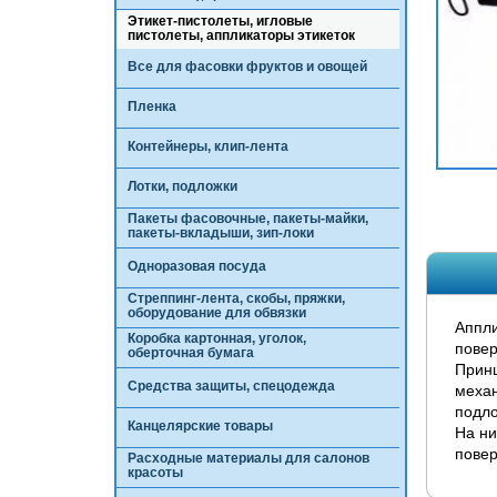
Этикет-пистолеты, игловые
пистолеты, аппликаторы этикеток
Все для фасовки фруктов и овощей
Пленка
Контейнеры, клип-лента
Лотки, подложки
Пакеты фасовочные, пакеты-майки,
пакеты-вкладыши, зип-локи
Одноразовая посуда
Стреппинг-лента, скобы, пряжки,
оборудование для обвязки
Аппли
Коробка картонная, уголок,
пове
оберточная бумага
Принц
Средства защиты, спецодежда
механ
подло
Канцелярские товары
На ни
повер
Расходные материалы для салонов
красоты