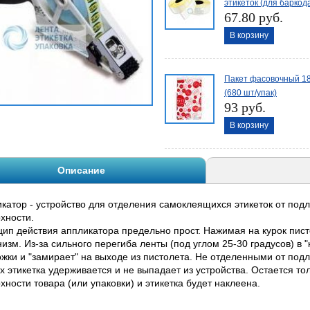
этикеток (для баркод
67.80 руб.
В корзину
Пакет фасовочный 18
(680 шт/упак)
93 руб.
В корзину
Описание
катор - устройство для отделения самоклеящихся этикеток от под
рхности.
ип действия аппликатора предельно прост. Нажимая на курок пис
изм. Из-за сильного перегиба ленты (под углом 25-30 градусов) в 
жки и "замирает" на выходе из пистолета. Не отделенными от подл
х этикетка удерживается и не выпадает из устройства. Остается т
хности товара (или упаковки) и этикетка будет наклеена.