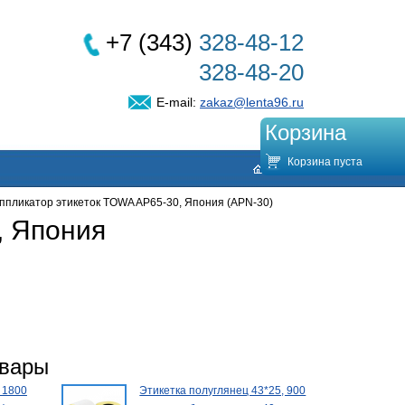
+7 (343)
328-48-12
328-48-20
E-mail:
zakaz@lenta96.ru
Корзина
Корзина пуста
ппликатор этикеток TOWA AP65-30, Япония (APN-30)
, Япония
овары
 1800
Этикетка полуглянец 43*25, 900