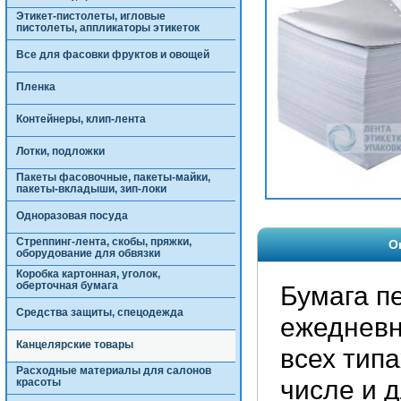
Этикет-пистолеты, игловые
пистолеты, аппликаторы этикеток
Все для фасовки фруктов и овощей
Пленка
Контейнеры, клип-лента
Лотки, подложки
Пакеты фасовочные, пакеты-майки,
пакеты-вкладыши, зип-локи
Одноразовая посуда
Стреппинг-лента, скобы, пряжки,
О
оборудование для обвязки
Коробка картонная, уголок,
оберточная бумага
Бумага п
Средства защиты, спецодежда
ежедневн
Канцелярские товары
всех тип
Расходные материалы для салонов
числе и 
красоты