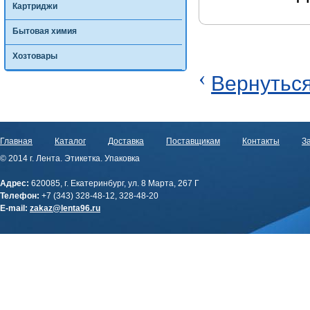
Картриджи
Бытовая химия
Хозтовары
‹
Вернуться
Главная
Каталог
Доставка
Поставщикам
Контакты
За
© 2014 г. Лента. Этикетка. Упаковка
Адрес:
620085, г. Екатеринбург, ул. 8 Марта, 267 Г
Телефон:
+7 (343) 328-48-12, 328-48-20
E-mail:
zakaz@lenta96.ru