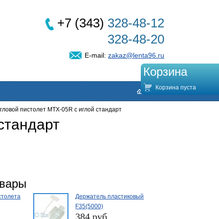
+7 (343)
328-48-12
328-48-20
E-mail:
zakaz@lenta96.ru
Корзина
Корзина пуста
гловой пистолет MTX-05R с иглой стандарт
стандарт
овары
столета
Держатель пластиковый
F35(5000)
384 руб.