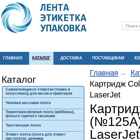
ГЛАВНАЯ
КАТАЛОГ
ДОСТАВКА
ПОСТАВЩИКАМ
КО
Главная
Ка
Каталог
Картридж Col
Самоклеящиеся этикетки (термо и
LaserJet
полуглянец) для весов и принтеров
Чековая кассовая лента
Картрид
Термотрансферная лента (риббоны),
фольга горячего тиснения
(№125A)
Текстильная лента
LaserJet
Этикет-лента (лента для этикет-
пистолета), ценники