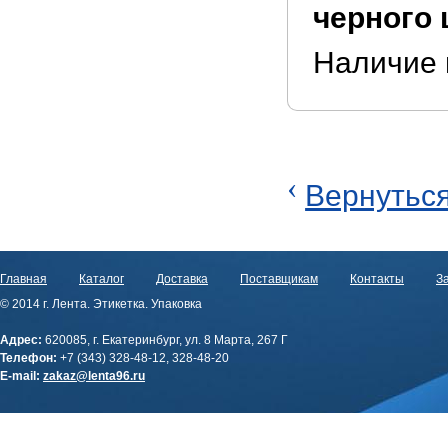
черного 
Наличие 
‹
Вернуться
Главная
Каталог
Доставка
Поставщикам
Контакты
За
© 2014 г. Лента. Этикетка. Упаковка
Адрес:
620085, г. Екатеринбург, ул. 8 Марта, 267 Г
Телефон:
+7 (343) 328-48-12, 328-48-20
E-mail:
zakaz@lenta96.ru