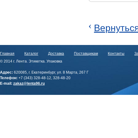
‹
Вернуться
Главная
Каталог
Доставка
Поставщикам
Контакты
За
© 2014 г. Лента. Этикетка. Упаковка
Адрес:
620085, г. Екатеринбург, ул. 8 Марта, 267 Г
Телефон:
+7 (343) 328-48-12, 328-48-20
E-mail:
zakaz@lenta96.ru