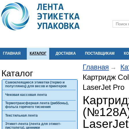
ГЛАВНАЯ
КАТАЛОГ
ДОСТАВКА
ПОСТАВЩИКАМ
КО
Главная
Ка
Каталог
Картридж Col
Самоклеящиеся этикетки (термо и
LaserJet Pro
полуглянец) для весов и принтеров
Чековая кассовая лента
Картрид
Термотрансферная лента (риббоны),
фольга горячего тиснения
(№128A)
Текстильная лента
LaserJet
Этикет-лента (лента для этикет-
пистолета), ценники