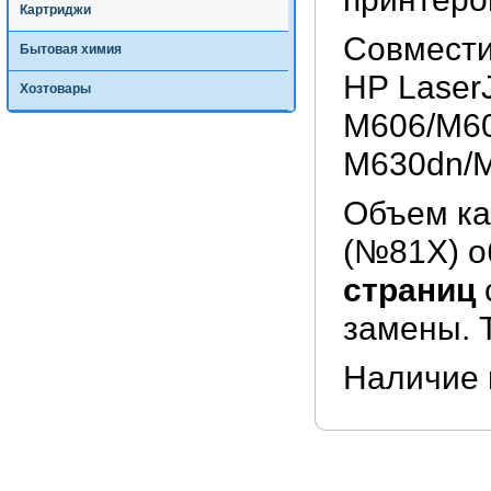
Картриджи
Совмести
Бытовая химия
HP Laser
Хозтовары
M606/M60
M630dn/M
Объем ка
(№81X) о
страниц
замены. 
Наличие 