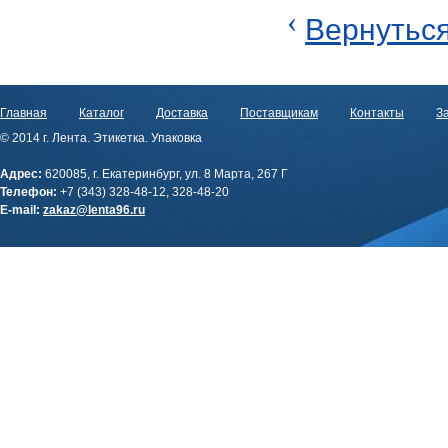
‹
Вернуться
Главная
Каталог
Доставка
Поставщикам
Контакты
За
© 2014 г. Лента. Этикетка. Упаковка
Адрес:
620085, г. Екатеринбург, ул. 8 Марта, 267 Г
Телефон:
+7 (343) 328-48-12, 328-48-20
E-mail:
zakaz@lenta96.ru