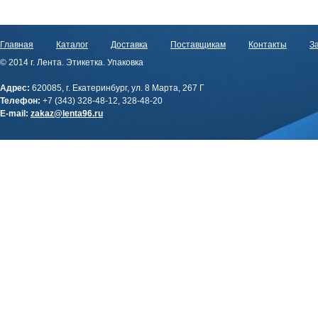
Главная
Каталог
Доставка
Поставщикам
Контакты
За
© 2014 г. Лента. Этикетка. Упаковка
Адрес:
620085, г. Екатеринбург, ул. 8 Марта, 267 Г
Телефон:
+7 (343) 328-48-12, 328-48-20
E-mail:
zakaz@lenta96.ru