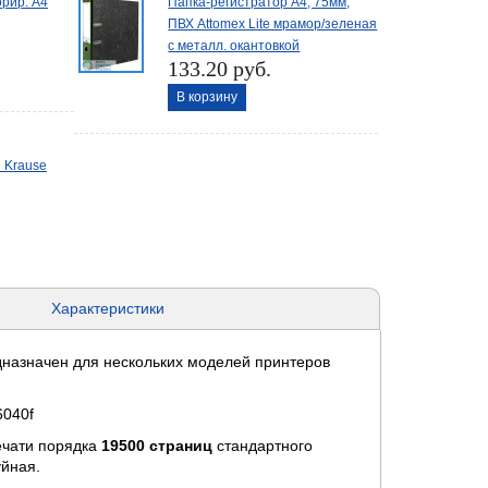
рир. А4
Папка-регистратор А4, 75мм,
ПВХ Attomex Lite мрамор/зеленая
с металл. окантовкой
133.20 руб.
В корзину
 Krause
Характеристики
назначен для нескольких моделей принтеров
6040f
ечати порядка
19500 страниц
стандартного
уйная.