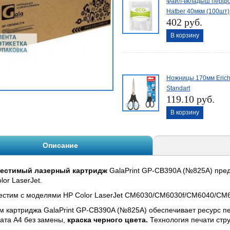
Файл-вкладыш перфо
Hatber 40мкм (100шт)
402 руб.
В корзину
Ножницы 170мм Erich
Standart
119.10 руб.
В корзину
Описание
естимый лазерный картридж
GalaPrint GP-CB390A (№825A) пред
lor LaserJet.
естим с моделями HP Color LaserJet CM6030/CM6030f/CM6040/CM
 картриджа GalaPrint GP-CB390A (№825A) обеспечивает ресурс п
ата А4 без замены,
краска черного цвета.
Технология печати стр