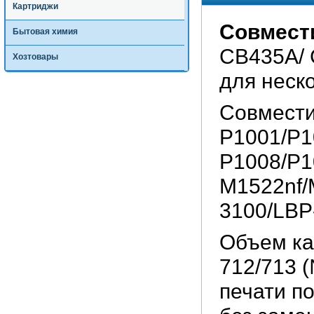
Картриджи
Совмест
Бытовая химия
CB435A/ 
Хозтовары
для неск
Совмести
P1001/P1
P1008/P1
M1522nf/
3100/LBP
Объем ка
712/713 
печати п