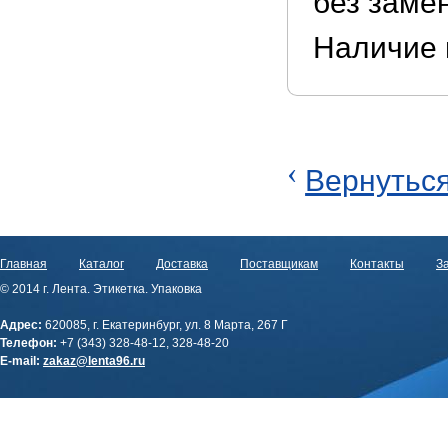
без заме
Наличие 
‹
Вернуться
Главная
Каталог
Доставка
Поставщикам
Контакты
За
© 2014 г. Лента. Этикетка. Упаковка
Адрес:
620085, г. Екатеринбург, ул. 8 Марта, 267 Г
Телефон:
+7 (343) 328-48-12, 328-48-20
E-mail:
zakaz@lenta96.ru