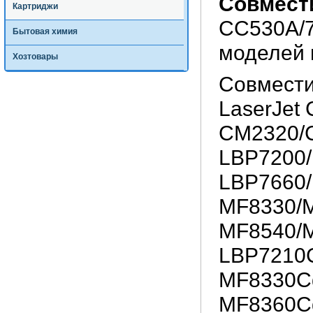
Совмест
Картриджи
CC530A/7
Бытовая химия
моделей 
Хозтовары
Совмести
LaserJet
CM2320/C
LBP7200/
LBP7660/
MF8330/
MF8540/
LBP7210
MF8330C
MF8360C