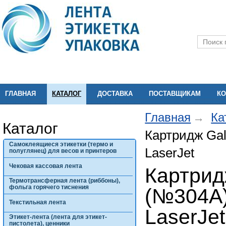
ГЛАВНАЯ
КАТАЛОГ
ДОСТАВКА
ПОСТАВЩИКАМ
КО
Главная
Ка
Каталог
Картридж Gal
Самоклеящиеся этикетки (термо и
LaserJet
полуглянец) для весов и принтеров
Чековая кассовая лента
Картрид
Термотрансферная лента (риббоны),
фольга горячего тиснения
(№304A)
Текстильная лента
LaserJet
Этикет-лента (лента для этикет-
пистолета), ценники