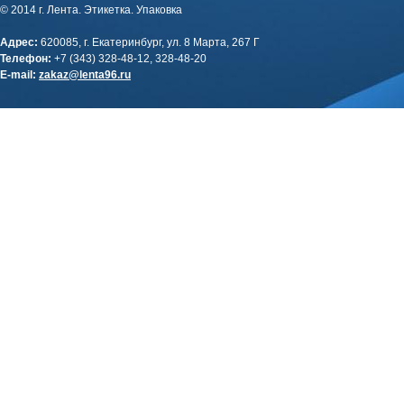
© 2014 г. Лента. Этикетка. Упаковка
Адрес:
620085, г. Екатеринбург, ул. 8 Марта, 267 Г
Телефон:
+7 (343) 328-48-12, 328-48-20
E-mail:
zakaz@lenta96.ru