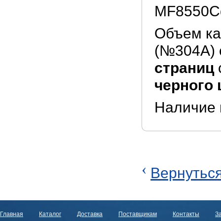
MF8550C
Объем ка
(№304A) 
страниц
черного 
Наличие 
‹
Вернуться
Главная
Каталог
Доставка
Поставщикам
Контакты
За