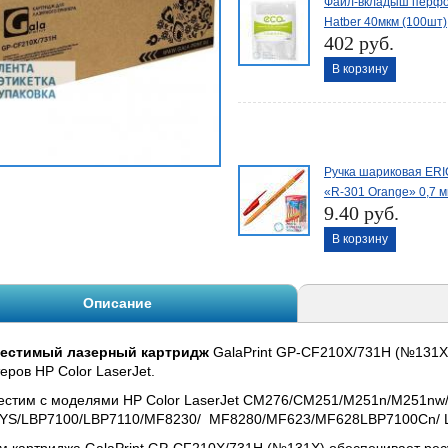
Файл-вкладыш перфо
Hatber 40мкм (100шт)
402 руб.
В корзину
Ручка шариковая ER
«R-301 Orange» 0,7 м
9.40 руб.
В корзину
Описание
естимый лазерный картридж
GalaPrint GP-CF210X/731H (№131X
еров HP Color LaserJet.
естим с моделями HP Color LaserJet CM276/CM251/M251n/M251nw/
YS/LBP7100/LBP7110/MF8230/ MF8280/MF623/MF628LBP7100Cn/