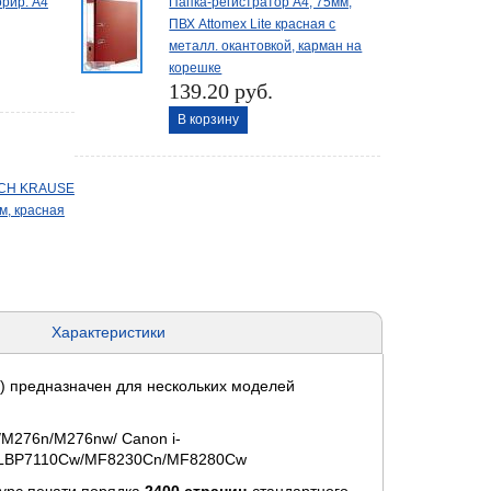
рир. А4
Папка-регистратор А4, 75мм,
ПВХ Attomex Lite красная с
металл. окантовкой, карман на
корешке
139.20 руб.
В корзину
ICH KRAUSE
м, красная
Характеристики
) предназначен для нескольких моделей
M276n/M276nw/ Canon i-
 LBP7110Cw/MF8230Cn/MF8280Cw