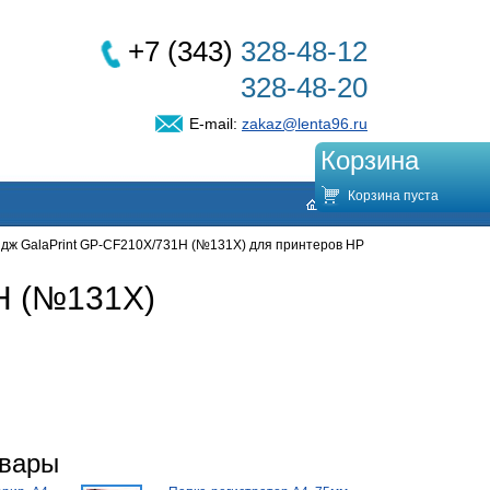
+7 (343)
328-48-12
328-48-20
E-mail:
zakaz@lenta96.ru
Корзина
Корзина пуста
дж GalaPrint GP-CF210X/731H (№131X) для принтеров HP
H (№131X)
овары