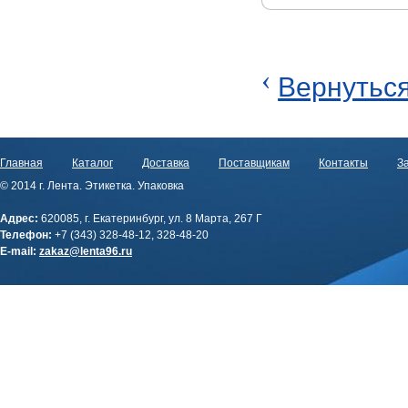
‹
Вернуться
Главная
Каталог
Доставка
Поставщикам
Контакты
За
© 2014 г. Лента. Этикетка. Упаковка
Адрес:
620085, г. Екатеринбург, ул. 8 Марта, 267 Г
Телефон:
+7 (343) 328-48-12, 328-48-20
E-mail:
zakaz@lenta96.ru