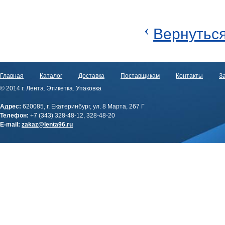
‹
Вернуться
Главная
Каталог
Доставка
Поставщикам
Контакты
За
© 2014 г. Лента. Этикетка. Упаковка
Адрес:
620085, г. Екатеринбург, ул. 8 Марта, 267 Г
Телефон:
+7 (343) 328-48-12, 328-48-20
E-mail:
zakaz@lenta96.ru