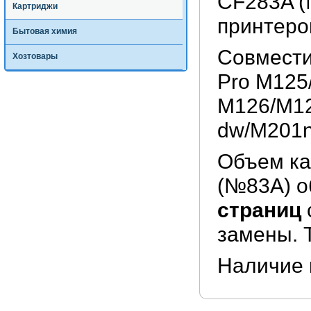
CF283A (
Картриджи
принтеро
Бытовая химия
Совмести
Хозтовары
Pro M125
M126/M1
dw/M201
Объем ка
(№83A) о
страниц
замены. 
Наличие 