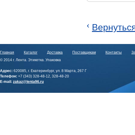
‹
Вернуться
Главная
Каталог
Доставка
Поставщикам
Контакты
За
© 2014 г. Лента. Этикетка. Упаковка
Адрес:
620085, г. Екатеринбург, ул. 8 Марта, 267 Г
Телефон:
+7 (343) 328-48-12, 328-48-20
E-mail:
zakaz@lenta96.ru