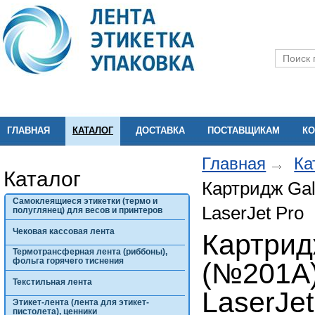
ГЛАВНАЯ
КАТАЛОГ
ДОСТАВКА
ПОСТАВЩИКАМ
КО
Главная
Ка
Каталог
Картридж Gal
Самоклеящиеся этикетки (термо и
LaserJet Pro
полуглянец) для весов и принтеров
Чековая кассовая лента
Картрид
Термотрансферная лента (риббоны),
фольга горячего тиснения
(№201A)
Текстильная лента
LaserJet
Этикет-лента (лента для этикет-
пистолета), ценники