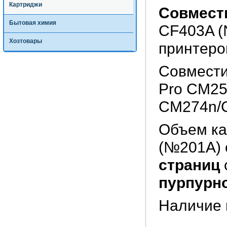
Картриджи
Совмест
Бытовая химия
CF403A (
Хозтовары
принтеров
Совмести
Pro CM2
CM274n/
Объем ка
(№201A) 
страниц
пурпурно
Наличие 