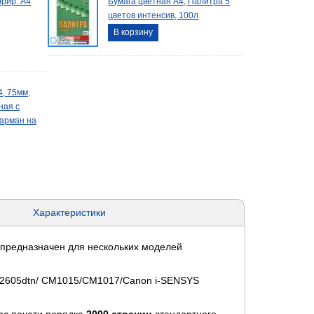
рир. А4
Бумага цветная А4, Палитра 5
цветов интенсив, 100л
В корзину
, 75мм,
ная с
карман на
Характеристики
предназначен для нескольких моделей
n/2605dtn/ CM1015/CM1017/Canon i-SENSYS