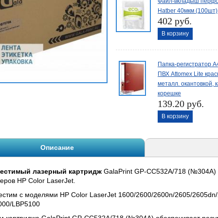
Файл-вкладыш перфо
Hatber 40мкм (100шт)
402 руб.
В корзину
Папка-регистратор А4
ПВХ Attomex Lite крас
металл. окантовкой, 
корешке
139.20 руб.
В корзину
Описание
естимый лазерный картридж
GalaPrint GP-CC532A/718 (№304A) 
еров HP Color LaserJet.
стим с моделями HP Color LaserJet 1600/2600/2600n/2605/2605d
000/LBP5100