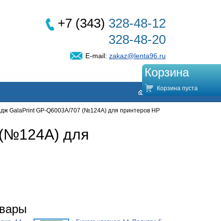
+7 (343)
328-48-12
328-48-20
E-mail:
zakaz@lenta96.ru
Корзина
Корзина пуста
дж GalaPrint GP-Q6003A/707 (№124A) для принтеров HP
 (№124A) для
овары