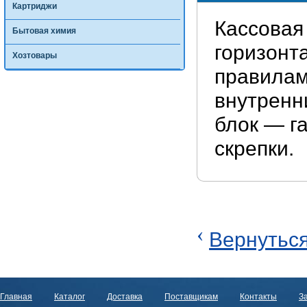
Картриджи
Кассовая
Бытовая химия
горизонт
Хозтовары
правилам
внутренн
блок — г
скрепки.
‹
Вернуться
Главная
Каталог
Доставка
Поставщикам
Контакты
За