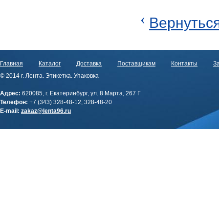
‹
Вернуться
Главная
Каталог
Доставка
Поставщикам
Контакты
За
© 2014 г. Лента. Этикетка. Упаковка
Адрес:
620085, г. Екатеринбург, ул. 8 Марта, 267 Г
Телефон:
+7 (343) 328-48-12, 328-48-20
E-mail:
zakaz@lenta96.ru