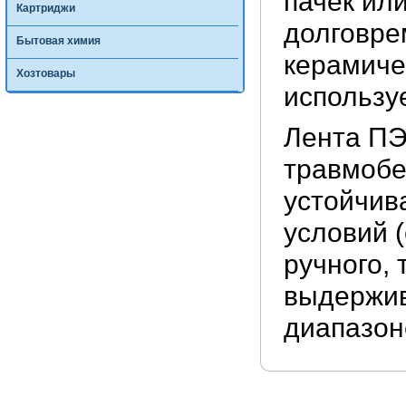
пачек или
Картриджи
долговре
Бытовая химия
керамиче
Хозтовары
использу
Лента ПЭ
травмобе
устойчив
условий (
ручного, 
выдержив
диапазоне