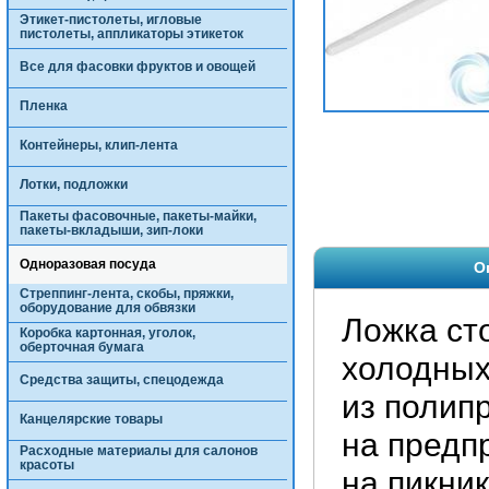
Этикет-пистолеты, игловые
пистолеты, аппликаторы этикеток
Все для фасовки фруктов и овощей
Пленка
Контейнеры, клип-лента
Лотки, подложки
Пакеты фасовочные, пакеты-майки,
пакеты-вкладыши, зип-локи
Одноразовая посуда
О
Стреппинг-лента, скобы, пряжки,
оборудование для обвязки
Ложка ст
Коробка картонная, уголок,
оберточная бумага
холодных
Средства защиты, спецодежда
из полип
Канцелярские товары
на предп
Расходные материалы для салонов
красоты
на пикни