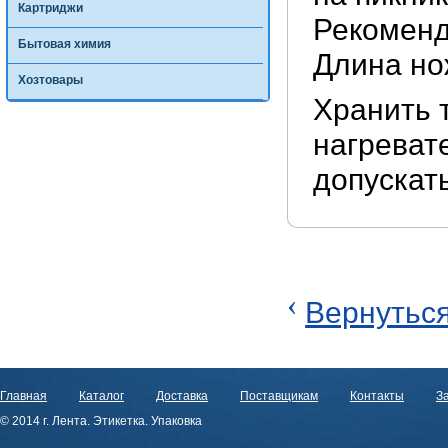
Картриджи
Рекоменд
Бытовая химия
Длина но
Хозтовары
Хранить 
нагреват
допускат
‹
Вернуться
Главная
Каталог
Доставка
Поставщикам
Контакты
За
© 2014 г. Лента. Этикетка. Упаковка