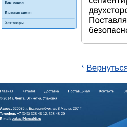
сегменти
Картриджи
двухстор
Бытовая химия
Поставля
Хозтовары
безопасно
‹
Вернуться
Главная
Каталог
Доставка
Поставщикам
Контакты
За
© 2014 г. Лента. Этикетка. Упаковка
Адрес:
620085, г. Екатеринбург, ул. 8 Марта, 267 Г
Телефон:
+7 (343) 328-48-12, 328-48-20
E-mail:
zakaz@lenta96.ru