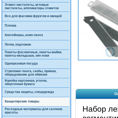
Этикет-пистолеты, игловые
пистолеты, аппликаторы этикеток
Все для фасовки фруктов и овощей
Пленка
Контейнеры, клип-лента
Лотки, подложки
Пакеты фасовочные, пакеты-майки,
пакеты-вкладыши, зип-локи
Одноразовая посуда
Стреппинг-лента, скобы, пряжки,
оборудование для обвязки
Коробка картонная, уголок,
оберточная бумага
Средства защиты, спецодежда
О
Канцелярские товары
Набор ле
Расходные материалы для салонов
красоты