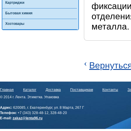
Картриджи
фиксации
Бытовая химия
отделени
Хозтовары
металла. 
‹
Вернуться
Главная
Каталог
Доставка
Поставщикам
Контакты
За
© 2014 г. Лента. Этикетка. Упаковка
Адрес:
620085, г. Екатеринбург, ул. 8 Марта, 267 Г
Телефон:
+7 (343) 328-48-12, 328-48-20
E-mail:
zakaz@lenta96.ru