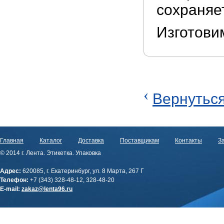
сохраняе
Изготови
‹
Вернуться
Главная
Каталог
Доставка
Поставщикам
Контакты
За
© 2014 г. Лента. Этикетка. Упаковка
Адрес:
620085, г. Екатеринбург, ул. 8 Марта, 267 Г
Телефон:
+7 (343) 328-48-12, 328-48-20
E-mail:
zakaz@lenta96.ru