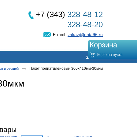
+7 (343)
328-48-12
328-48-20
E-mail:
zakaz@lenta96.ru
Корзина
Корзина пуста
Пакет полиэтиленовый 300х410мм-30мкм
ов и овощей
30мкм
овары