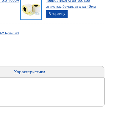
*0,5*4000м
Термоэтикетка 58*60, 350
этикеток, белая, втулка 40мм
В корзину
см красная
Характеристики