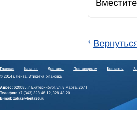
Вместите
‹
Вернуться
Главная
Каталог
Доставка
Поставщикам
Контакты
За
© 2014 г. Лента. Этикетка. Упаковка
Адрес:
620085, г. Екатеринбург, ул. 8 Марта, 267 Г
Телефон:
+7 (343) 328-48-12, 328-48-20
E-mail:
zakaz@lenta96.ru