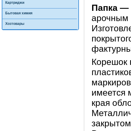
Картриджи
Папка —
Бытовая химия
арочным 
Хозтовары
Изготовл
покрытог
фактурны
Корешок 
пластико
маркиров
имеется 
края обл
Металлич
закрытом