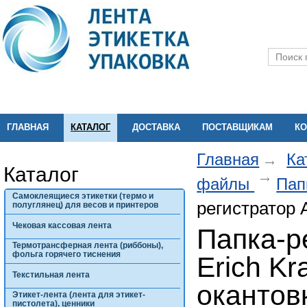
ГЛАВНАЯ
КАТАЛОГ
ДОСТАВКА
ПОСТАВЩИКАМ
КО
Главная
Ка
Каталог
файлы
Пап
Самоклеящиеся этикетки (термо и
регистратор 
полуглянец) для весов и принтеров
Чековая кассовая лента
Папка-р
Термотрансферная лента (риббоны),
фольга горячего тиснения
Erich Kr
Текстильная лента
окантов
Этикет-лента (лента для этикет-
пистолета), ценники