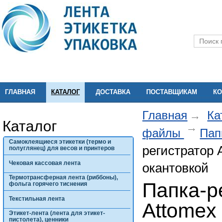
ГЛАВНАЯ
КАТАЛОГ
ДОСТАВКА
ПОСТАВЩИКАМ
КО
Главная
Ка
Каталог
файлы
Пап
Самоклеящиеся этикетки (термо и
регистратор 
полуглянец) для весов и принтеров
Чековая кассовая лента
окантовкой
Термотрансферная лента (риббоны),
Папка-р
фольга горячего тиснения
Текстильная лента
Attomex
Этикет-лента (лента для этикет-
пистолета), ценники