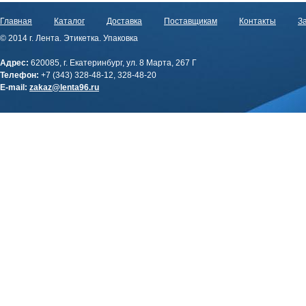
Главная
Каталог
Доставка
Поставщикам
Контакты
За
© 2014 г. Лента. Этикетка. Упаковка
Адрес:
620085, г. Екатеринбург, ул. 8 Марта, 267 Г
Телефон:
+7 (343) 328-48-12, 328-48-20
E-mail:
zakaz@lenta96.ru