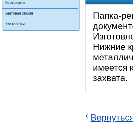
Картриджи
Папка-ре
Бытовая химия
документ
Хозтовары
Изготовл
Нижние к
металлич
имеется 
захвата.
‹
Вернуться