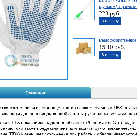
Метла полипропилен
круглая «Дворничья»
223 руб.
В корзину
Мыло хозяйственное
15.10 руб.
В корзину
Описание
атки
изготовлены из стопроцентного хлопка с точечным ПВХ-покрыт
азначены для непосредственной защиты рук от механических повре
тки с ПВХ покрытием надёжнее обычных х/б перчаток. Этот вид п
иранию, они также предназначены для защиты рук от механически
тие (ПВХ) уменьшает скольжение при работе и обеспечивает усто