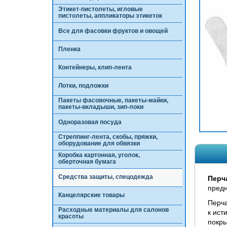
Этикет-пистолеты, игловые
пистолеты, аппликаторы этикеток
Все для фасовки фруктов и овощей
Пленка
Контейнеры, клип-лента
Лотки, подложки
Пакеты фасовочные, пакеты-майки,
пакеты-вкладыши, зип-локи
Одноразовая посуда
Стреппинг-лента, скобы, пряжки,
оборудование для обвязки
Коробка картонная, уголок,
оберточная бумага
Средства защиты, спецодежда
Перч
предн
Канцелярские товары
Перча
Расходные материалы для салонов
к ист
красоты
покры