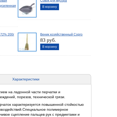
овая
Совок для мусора
 усиленная
В корзину
 72% 200г
Веник хозяйственный Сорго
83 руб.
В корзину
Характеристики
ием на ладонной части перчатки и
ждений, порезов, технической грязи.
ерчаток характеризуется повышенной стойкостью
х воздействий.Специальное полимерное
йчивое сцепление пальцев рук с предметами и