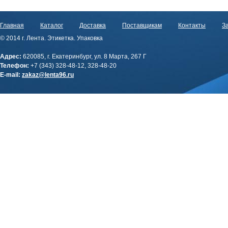
Главная
Каталог
Доставка
Поставщикам
Контакты
За
© 2014 г. Лента. Этикетка. Упаковка
Адрес:
620085, г. Екатеринбург, ул. 8 Марта, 267 Г
Телефон:
+7 (343) 328-48-12, 328-48-20
E-mail:
zakaz@lenta96.ru