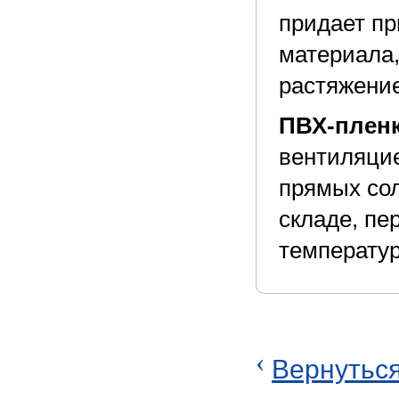
придает пр
материала,
растяжени
ПВХ-пленк
вентиляцие
прямых сол
складе, пе
температур
‹
Вернуться