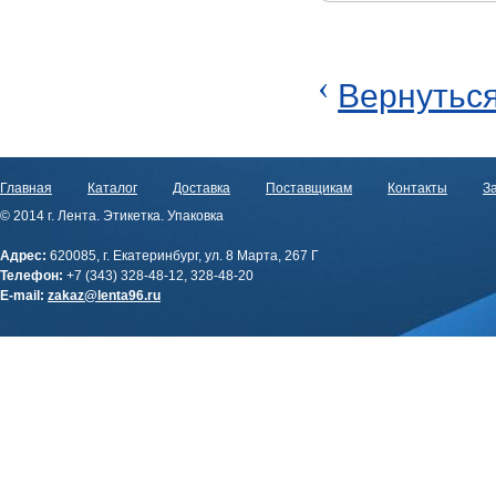
‹
Вернуться
Главная
Каталог
Доставка
Поставщикам
Контакты
За
© 2014 г. Лента. Этикетка. Упаковка
Адрес:
620085, г. Екатеринбург, ул. 8 Марта, 267 Г
Телефон:
+7 (343) 328-48-12, 328-48-20
E-mail:
zakaz@lenta96.ru