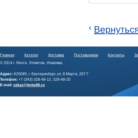
‹
Вернуться
Главная
Каталог
Доставка
Поставщикам
Контакты
За
© 2014 г. Лента. Этикетка. Упаковка
Адрес:
620085, г. Екатеринбург, ул. 8 Марта, 267 Г
Телефон:
+7 (343) 328-48-12, 328-48-20
E-mail:
zakaz@lenta96.ru