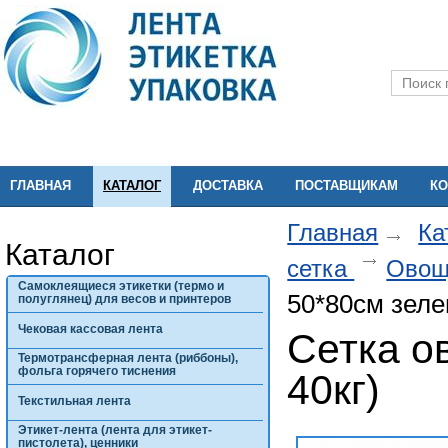
ГЛАВНАЯ
КАТАЛОГ
ДОСТАВКА
ПОСТАВЩИКАМ
КО
Главная
Ка
Каталог
сетка
Овощ
Самоклеящиеся этикетки (термо и
50*80см зелен
полуглянец) для весов и принтеров
Чековая кассовая лента
Сетка о
Термотрансферная лента (риббоны),
фольга горячего тиснения
40кг)
Текстильная лента
Этикет-лента (лента для этикет-
пистолета), ценники