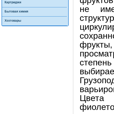
фруктов
Картриджи
не име
Бытовая химия
структ
Хозтовары
циркули
сохран
фрукты,
просма
степень
выбирае
Грузо
варьиро
Цвет
фиолетов