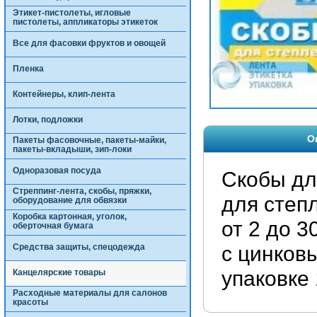
Этикет-пистолеты, игловые
пистолеты, аппликаторы этикеток
Все для фасовки фруктов и овощей
Пленка
Контейнеры, клип-лента
Лотки, подложки
О
Пакеты фасовочные, пакеты-майки,
пакеты-вкладыши, зип-локи
Одноразовая посуда
Скобы дл
Стреппинг-лента, скобы, пряжки,
для степ
оборудование для обвязки
Коробка картонная, уголок,
от 2 до 
оберточная бумага
с цинков
Средства защиты, спецодежда
упаковке 
Канцелярские товары
Расходные материалы для салонов
красоты