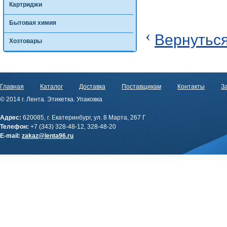
Картриджи
Бытовая химия
‹
Вернуться
Хозтовары
Главная
Каталог
Доставка
Поставщикам
Контакты
За
© 2014 г. Лента. Этикетка. Упаковка
Адрес:
620085, г. Екатеринбург, ул. 8 Марта, 267 Г
Телефон:
+7 (343) 328-48-12, 328-48-20
E-mail:
zakaz@lenta96.ru