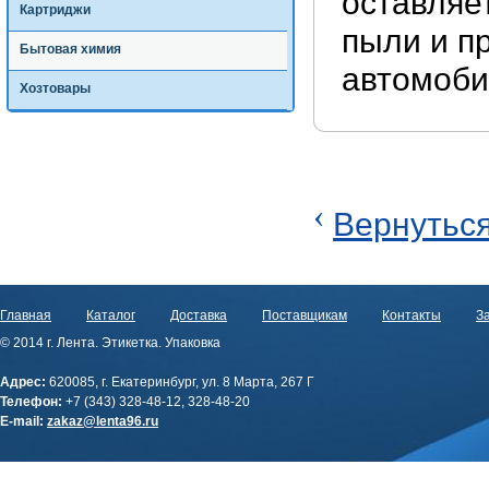
оставляе
Картриджи
пыли и п
Бытовая химия
автомоби
Хозтовары
‹
Вернуться
Главная
Каталог
Доставка
Поставщикам
Контакты
За
© 2014 г. Лента. Этикетка. Упаковка
Адрес:
620085, г. Екатеринбург, ул. 8 Марта, 267 Г
Телефон:
+7 (343) 328-48-12, 328-48-20
E-mail:
zakaz@lenta96.ru