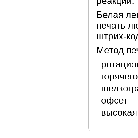
реакций.
Белая ле
печать лю
штрих-ко
Метод пе
ротацио
горячег
шелког
офсет
высокая