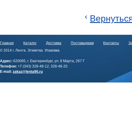
‹
Вернуться
Главная
Каталог
Доставка
Поставщикам
Контакты
За
© 2014 г. Лента. Этикетка. Упаковка
Адрес:
620085, г. Екатеринбург, ул. 8 Марта, 267 Г
Телефон:
+7 (343) 328-48-12, 328-48-20
E-mail:
zakaz@lenta96.ru