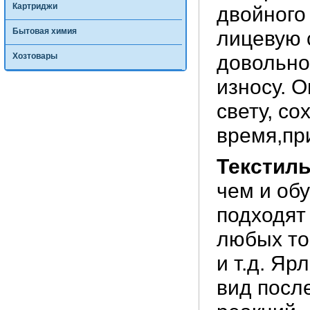
Картриджи
двойного
Бытовая химия
лицевую 
Хозтовары
довольно
износу. 
свету, с
время,пр
Текстил
чем и об
подходят
любых то
и т.д. Я
вид посл