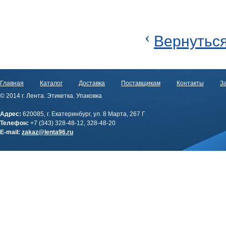
‹
Вернуться
Главная
Каталог
Доставка
Поставщикам
Контакты
За
© 2014 г. Лента. Этикетка. Упаковка
Адрес:
620085, г. Екатеринбург, ул. 8 Марта, 267 Г
Телефон:
+7 (343) 328-48-12, 328-48-20
E-mail:
zakaz@lenta96.ru