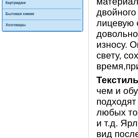
материал
Картриджи
двойного
Бытовая химия
лицевую 
Хозтовары
довольно
износу. 
свету, с
время,пр
Текстил
чем и об
подходят
любых то
и т.д. Я
вид посл