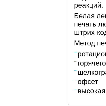
реакций.
Белая ле
печать лю
штрих-ко
Метод пе
ротацио
горячег
шелког
офсет
высокая