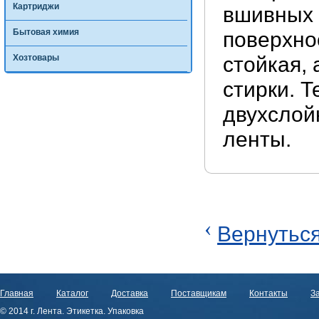
Картриджи
вшивных 
Бытовая химия
поверхно
Хозтовары
стойкая,
стирки. 
двухслой
ленты.
‹
Вернуться
Главная
Каталог
Доставка
Поставщикам
Контакты
За
© 2014 г. Лента. Этикетка. Упаковка