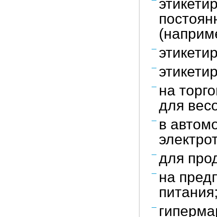
этикети
постоян
(наприм
этикети
этикети
на торг
для весо
в автом
электро
для про
на пред
питания
гиперма