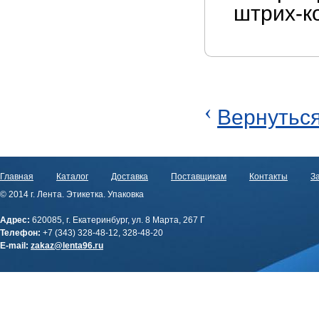
штрих-ко
‹
Вернуться
Главная
Каталог
Доставка
Поставщикам
Контакты
За
© 2014 г. Лента. Этикетка. Упаковка
Адрес:
620085, г. Екатеринбург, ул. 8 Марта, 267 Г
Телефон:
+7 (343) 328-48-12, 328-48-20
E-mail:
zakaz@lenta96.ru